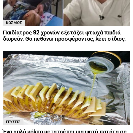
ΚΌΣΜΟΣ
Παιδίατρος 92 χρονών εξετάζει φτωχά παιδιά
δωρεάν. Θα πεθάνω προσφέροντας, λέει ο ίδιος.
ΓΕΎΣΕΙΣ
Ένα απλό κόλπο μετατρέπει μια ψητή πατάτα σε