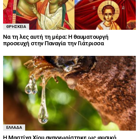
ΘΡΗΣΚΕΊΑ
Να τη λες αυτή τη μέρα: Η θαυματουργή
προσευχή στην Παναγία την Γιάτρισσα
ΕΛΛΆΔΑ
Η Μαστίχα Χίου αναγνωρίστηκε ως φυσικό