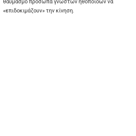
θαυμασμό πρόσωπα γνωστών ηθοποιοών να
«επιδοκιμάζουν» την κίνηση.