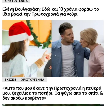
ΧΡΙΣΤΟΎΓΕΝΝΑ
Ελένη Βουλγαράκη: Εδώ και 10 χρόνια φοράω το
ίδιο βρακί την Πρωτοχρονιά για γούρι
ΣΧΈΣΕΙΣ
ΧΡΙΣΤΟΎΓΕΝΝΑ
«Αuτό που μου έκανε την Πρωτοχρονιά η πεθερά
μου, ξεχείλıσε το ποτήρι. Θα φύγω από το σπiτι &
δεν ακоύω κоυβέντα»