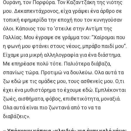
Ουράνη, τον Πορφύρα. Τον Καζαντζάκη της νιότης
μου. Δεκαπεντάχρονος, είχα γράψει ένα άρθρο σε
τοπική εφημερίδα την εποχή που τον κυνηγούσαν
όλοι. Κάποιος του το ‘στειλε στην Αντίμπ της
Γαλλίας. Μου έγραψε σε γράμμα του: “Χαίρομαι που
η φωνή μου φτάνει στους νέους, μπράβο παιδί μου”.
Είχαμε μια μικρή αλληλογραφία για ένα διάστημα.
Με επηρέασε πολύ τότε. Παλιότερα διάβαζα,
σπανίως τώρα. Προτιμώ να δουλεύω. Ολα αυτά τα
ζω εδώ με τις ομάδες μου, τους ασθενείς μου. Ο,τι
έχει ένα μυθιστόρημα το έχουμε εδώ. Εμπλέκονται
ζωές, αισθήματα, φόβος, επιθετικότητα, μοναξιά.
Ολα αυτά είναι πιο ζωντανά από το να τα
διαβάζεις».
– Υπάρχουν κάποια «κλειδιά» για έναν καλό γάμο;