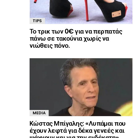
TIPS
Το τρικ των 0€ για να περπατάς
πάνω σε τακούνια χωρίς να
νιώθεις πόνο.
MEDIA
Κώστας Μπίγαλης: «Λυπάμαι που
έχουν λεφτά για δέκα γενεές και
ψάχνουν και για την ενδέκατη»