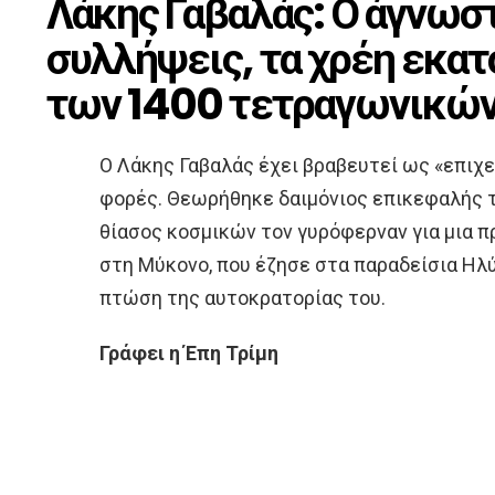
Λάκης Γαβαλάς: Ο άγνωστ
συλλήψεις, τα χρέη εκατ
των 1400 τετραγωνικώ
Ο Λάκης Γαβαλάς έχει βραβευτεί ως «επιχε
φορές. Θεωρήθηκε δαιμόνιος επικεφαλής 
θίασος κοσμικών τον γυρόφερναν για μια 
στη Μύκονο, που έζησε στα παραδείσια Ηλύσι
πτώση της αυτοκρατορίας του.
Γράφει η Έπη Τρίμη