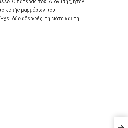
λλό. Ο πατέρας του, Διονύσης, ήταν
σιο κοπής μαρμάρων που
χει δύο αδερφές, τη Νότα και τη
Δείτ
χρησ