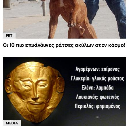
PET
Οι 10 πιο επικίνδυνες ράτσες σκύλων στον κόσμο!
MEDIA