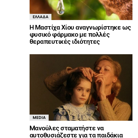
ΕΛΛΆΔΑ
Η Μαστίχα Χίου αναγνωρίστηκε ως
φυσικό φάρμακο με πολλές
θεραπευτικές ιδιότητες
MEDIA
Mανούλες σταματήστε να
αυτοθυσιάζεστε για τα παιδάκια