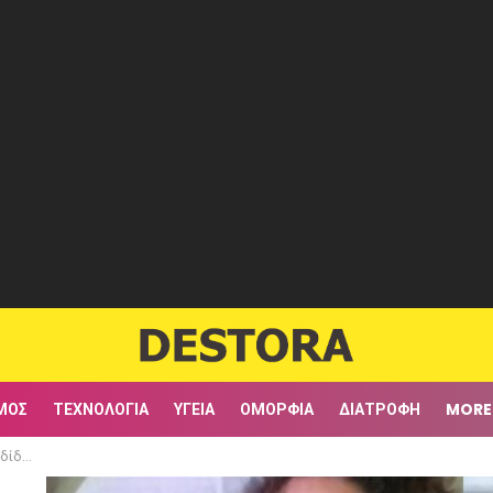
ΜΟΣ
ΤΕΧΝΟΛΟΓΊΑ
ΥΓΕΊΑ
ΟΜΟΡΦΙΆ
ΔΙΑΤΡΟΦΉ
MORE
σει παιδί