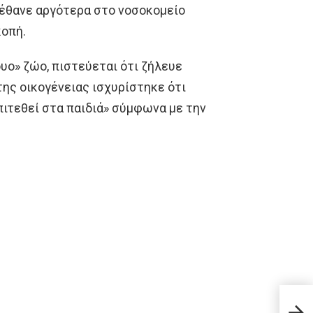
πέθανε αργότερα στο νοσοκομείο
κοπή.
υο» ζώο, πιστεύεται ότι ζήλευε
ης οικογένειας ισχυρίστηκε ότι
πιτεθεί στα παιδιά» σύμφωνα με την
Ποια
Οδυσ