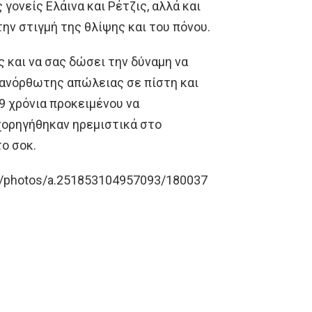
γονείς Ελάινα και Ρέτζις, αλλά και
την στιγμή της θλίψης και του πόνου.
ς και να σας δώσει την δύναμη να
πανόρθωτης απώλειας σε πίστη και
 9 χρόνια προκειμένου να
χορηγήθηκαν ηρεμιστικά στο
ο σοκ.
a/photos/a.251853104957093/180037