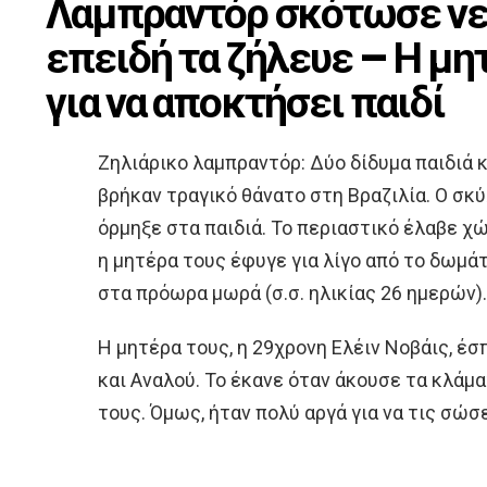
Λαμπραντόρ σκότωσε νε
επειδή τα ζήλευε – Η μη
για να αποκτήσει παιδί
Ζηλιάρικο λαμπραντόρ: Δύο δίδυμα παιδιά κ
βρήκαν τραγικό θάνατο στη Βραζιλία. Ο σκ
όρμηξε στα παιδιά. Το περιαστικό έλαβε χώ
η μητέρα τους έφυγε για λίγο από το δωμά
στα πρόωρα μωρά (σ.σ. ηλικίας 26 ημερών).
Η μητέρα τους, η 29χρονη Ελέιν Νοβάις, έσ
και Αναλού. Το έκανε όταν άκουσε τα κλάμ
τους. Όμως, ήταν πολύ αργά για να τις σώσε