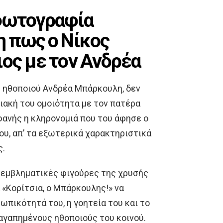
φωτογραφία
η πως ο Νίκος
ος με τον Ανδρέα
υ ηθοποιού Ανδρέα Μπάρκουλη, δεν
ιακή του ομοιότητα με τον πατέρα
μφανής η κληρονομιά που του άφησε ο
υ, απ’ τα εξωτερικά χαρακτηριστικά
ς.
 εμβληματικές φιγούρες της χρυσής
 «Κορίτσια, ο Μπάρκουλης!» να
ωπικότητά του, η γοητεία του και το
 αγαπημένους ηθοποιούς του κοινού.