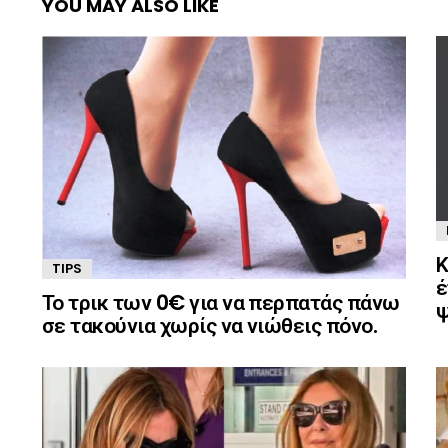
YOU MAY ALSO LIKE
Κ
TIPS
έ
Το τρικ των 0€ για να περπατάς πάνω
ψ
σε τακούνια χωρίς να νιώθεις πόνο.