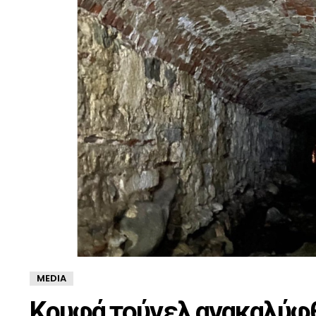
MEDIA
Κρυφά τούνελ ανακαλύφ