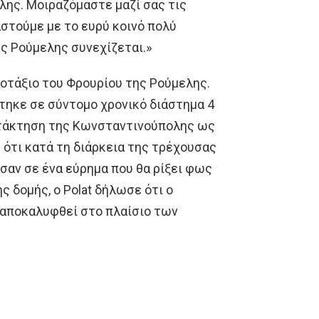
λης. Μοιραζόμαστε μαζί σας τις
στούμε με το ευρύ κοινό πολύ
ς Ρούμελης συνεχίζεται.»
ργοτάξιο του Φρουρίου της Ρούμελης.
τηκε σε σύντομο χρονικό διάστημα 4
κατάκτηση της Κωνσταντινούπολης ως
ότι κατά τη διάρκεια της τρέχουσας
σαν σε ένα εύρημα που θα ρίξει φως
ς δομής, ο Polat δήλωσε ότι ο
αποκαλυφθεί στο πλαίσιο των