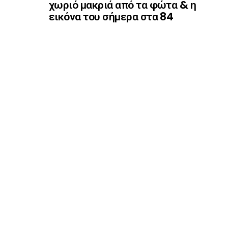
χωριό μακριά από τα φώτα & η
εικόνα του σήμερα στα 84