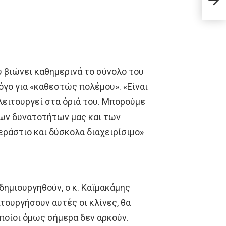
εκτό
υ βιώνει καθημερινά το σύνολο του
γο για «καθεστώς πολέμου». «Είναι
λειτουργεί στα όριά του. Μπορούμε
των δυνατοτήτων μας και των
εράστιο και δύσκολα διαχειρίσιμο»
δημιουργηθούν, ο κ. Καϊμακάμης
τουργήσουν αυτές οι κλίνες, θα
οποίοι όμως σήμερα δεν αρκούν.