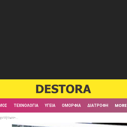
ΜΟΣ
ΤΕΧΝΟΛΟΓΊΑ
ΥΓΕΊΑ
ΟΜΟΡΦΙΆ
ΔΙΑΤΡΟΦΉ
MORE
υ του Παπανικολάου