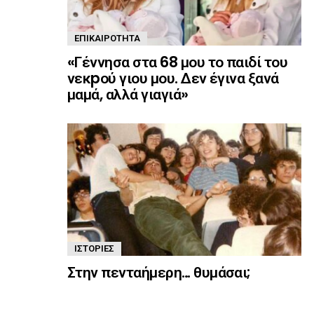
ΕΠΙΚΑΙΡΌΤΗΤΑ
«Γέννησα στα 68 μου το παιδί του
νεκpού γιου μου. Δεν έγινα ξανά
μαμά, αλλά γιαγιά»
ΙΣΤΟΡΊΕΣ
Στην πενταήμερη… θυμάσαι;