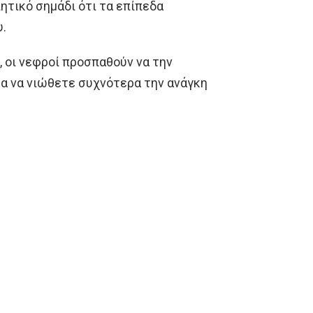
ητικό σημάδι ότι τα επίπεδα
υ.
, οι νεφροί προσπαθούν να την
α να νιώθετε συχνότερα την ανάγκη