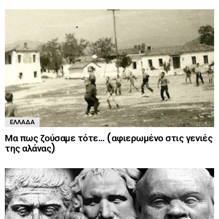
ΕΛΛΆΔΑ
Μα πως ζούσαμε τότε… (αφιερωμένο στις γενιές
της αλάνας)