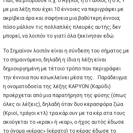
Πως θα μπορούσε π.χ. ο Άγγλος ή ο Γάλλος ή ο Χ, Υ
με μια λέξη που έχει 10 έννοιες να περιγράψει με
ακρίβεια άρα και σαφήνεια μια βαθύτερη έννοια;
πόσο μάλλον τις πολλαπλές πλευρές αυτής; δεν
μπορεί, να λοιπόν το γιατί όλα ξεκίνησαν εδώ.
Το Σημαίνον λοιπόν είναι η σύνδεση του σήματος με
το σημαινόμενο, δηλαδή η ίδια η λέξη είναι
δημιουργημένη με τέτοιο τρόπο που περιγράφει
την έννοια που εσωκλείνει μέσα της. Παράδειγμα:
η ονοματοδοσία της λέξης ΚΑΡΥΟΝ (Καρύδι)
προέρχεται από μια παρατήρηση της φύσης (όπως
όλες οι λέξεις), δηλαδή όταν δυο κερασφόρα ζώα
(Κριοί, τράγοι κτλ) τρα.κάρ.ουν με τα κέρ.ατα τους
ακούγεται το «κρακ» ή «καρ», ο ήχος αυτός έδωσε
το όνομα «κέρας» (κέρατο) το κέρας έδωσε το