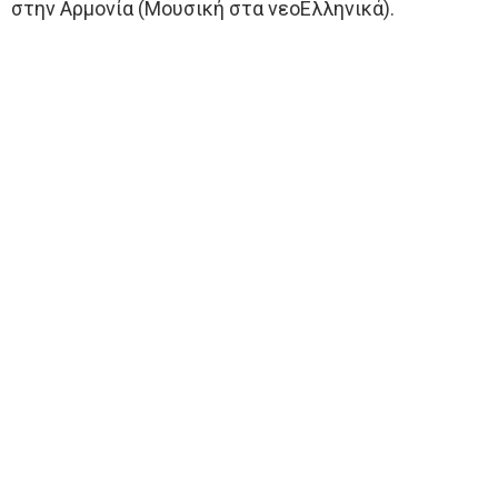
στην Αρμονία (Μουσική στα νεοΕλληνικά).