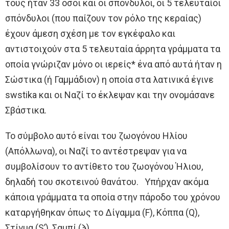
τους ήταν 33 όσοι και οι σπόνδυλοι, οι 5 τελευταίοι
σπόνδυλοι (που παίζουν τον ρόλο της κεραίας)
έχουν άμεση σχέση με τον εγκέφαλο και
αντιστοιχούν στα 5 τελευταία άρρητα γράμματα τα
οποία γνώριζαν μόνο οι ιερείς* ένα από αυτά ήταν η
Σώστικα (ή Γαμμάδιον) η οποία στα λατινικά έγινε
swstika και οι Ναζί το έκλεψαν και την ονομάσανε
Σβάστικα.
Το σύμβολο αυτό είναι του ζωογόνου Ηλίου
(Απόλλωνα), οι Ναζί το αντέστρεψαν για να
συμβολίσουν το αντίθετο του ζωογόνου Ήλιου,
δηλαδή του σκοτεινού θανάτου. Υπήρχαν ακόμα
κάποια γράμματα τα οποία στην πάροδο του χρόνου
καταργήθηκαν όπως το Δίγαμμα (F), Κόππα (Q),
Στίγμα (S’), Σαμπί (ϡ)