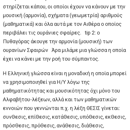
στηρίζεται κάπου, οι οποίοι έχουν να κάνουν με την
μουσική (αρμονία), σχήματα (γεωμετρία) αριθμούς
(μαθηματικά) και όλα αυτά με τον Αιθέρα ο οποίος
περιβάλει τις ουράνιες σφαίρες. tip 2: ο
Πυθαγόρας άκουγε την αρμονία (μουσική) των
ουρανίων Σφαιρών Άρα μιλάμε μια γλώσσα η οποία
έχει να κάνει με την ροή του σύμπαντος.
Η Ελληνική γλώσσα είναι η μοναδική η οποία μπορεί
να χρησιμοποιηθεί για Η/Υ λόγω της
μαθηματικότητας και μουσικότητας όχι μόνο του
Αλφαβήτου-λέξεων, αλλά και των μαθηματικών
εννοιών που γεννώνται π.χ. η λέξη ΘΕΣΙΣ γίνεται:
συνΘεσις, επίΘεσις, κατάΘεσις, υπόΘεσις, εκΘεσις,
πρόσΘεσις, πρόΘεσις, ανάΘεσις, διάΘεσις,