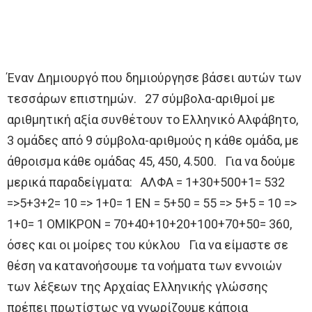
Έναν Δημιουργό που δημιούργησε βάσει αυτών των
τεσσάρων επιστημών. 27 σύμβολα-αριθμοί με
αριθμητική αξία συνθέτουν το Ελληνικό Αλφάβητο,
3 ομάδες από 9 σύμβολα-αριθμούς η κάθε ομάδα, με
άθροισμα κάθε ομάδας 45, 450, 4.500. Για να δούμε
μερικά παραδείγματα: ΑΛΦΑ = 1+30+500+1= 532
=>5+3+2= 10 => 1+0= 1 ΕΝ = 5+50 = 55 => 5+5 = 10 =>
1+0= 1 ΟΜΙΚΡΟΝ = 70+40+10+20+100+70+50= 360,
όσες και οι μοίρες του κύκλου Για να είμαστε σε
θέση να κατανοήσουμε τα νοήματα των εννοιών
των λέξεων της Αρχαίας Ελληνικής γλώσσης
πρέπει πρωτίστως να γνωρίζουμε κάποια