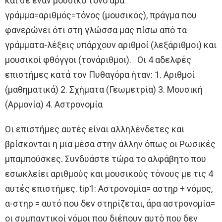
και σε έναν μουσικό τόνο άρα
γράμμα=αριθμός=τόνος (μουσικός), πράγμα που
φανερώνει ότι στη γλώσσα μας πίσω από τα
γράμματα-λέξεις υπάρχουν αριθμοί (λεξάριθμοι) και
μουσικοί φθόγγοι (τονάριθμοι). Οι 4 αδελφές
επιστήμες κατά τον Πυθαγόρα ήταν: 1. Αριθμοί
(μαθηματικά) 2. Σχήματα (Γεωμετρία) 3. Μουσική
(Αρμονία) 4. Αστρονομία
Οι επιστήμες αυτές είναι αλληλένδετες και
βρίσκονται η μια μέσα στην άλλην όπως οι Ρωσικές
μπαμπούσκες. Συνδυάστε τώρα το αλφάβητο που
εσωκλείει αριθμούς και μουσικούς τόνους με τις 4
αυτές επιστήμες. tip1: Αστρονομία= αστηρ + νόμος,
α-στηρ = αυτό που δεν στηρίζεται, άρα αστρονομία=
οι συμπαντικοί νόμοι που διέπουν αυτό που δεν