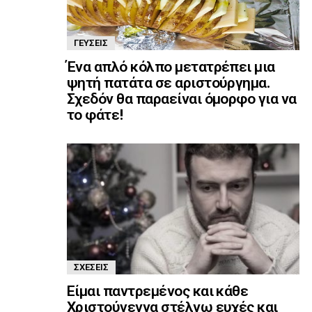
ΓΕΎΣΕΙΣ
Ένα απλό κόλπο μετατρέπει μια
ψητή πατάτα σε αριστούργημα.
Σχεδόν θα παραείναι όμορφο για να
το φάτε!
ΣΧΈΣΕΙΣ
Είμαι παντρεμένος και κάθε
Χριστούγεννα στέλνω ευχές και