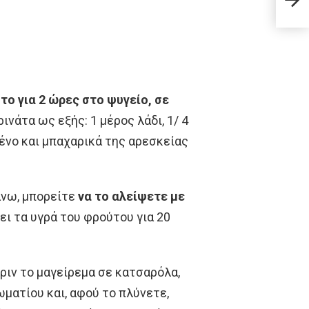
μαθη
το για 2 ώρες στο ψυγείο, σε
ινάτα ως εξής: 1 μέρος λάδι, 1/ 4
μμένο και μπαχαρικά της αρεσκείας
άνω, μπορείτε
να το αλείψετε με
ι τα υγρά του φρούτου για 20
πριν το μαγείρεμα σε κατσαρόλα,
ματίου και, αφού το πλύνετε,