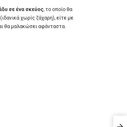
άδυ σε ένα σκεύος
, το οποίο θα
(ιδανικά χωρίς ζάχαρη), είτε με
και θα μαλακώσει αφάνταστα.
6 σκ
πραγ