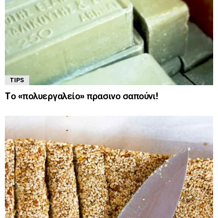
TIPS
Tο «πολυεργαλείο» πρασινο σαπούνι!