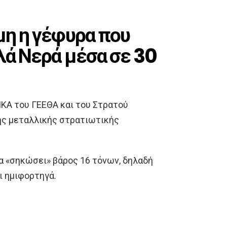
μη η γέφυρα που
λά Νερά μέσα σε 30
ΚΑ του ΓΕΕΘΑ και του Στρατού
ης μεταλλικής στρατιωτικής
να «σηκώσει» βάρος 16 τόνων, δηλαδή
ι ημιφορτηγά.