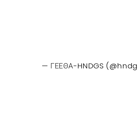
— ΓΕΕΘΑ-HNDGS (@hndg