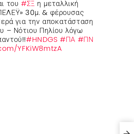
ι του
#ΣΞ
η μεταλλική
ΠΕΛΕΫ» 30μ. & φέρουσας
Νερά για την αποκατάσταση
ου – Νότιου Πηλίου λόγω
αντού!!
#HNDGS
#ΠΑ
#ΠΝ
r.com/YFKiW8mtzA
Απίσ
είνα