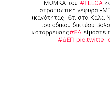
ΜΟΜΚΑ του
#ΓΕΕΘΑ
κα
στρατιωτική γέφυρα «Μ
ικανότητας 16τ. στα Καλά 
του οδικού δικτύου Βόλ
κατάρρευσης
#ΕΔ
είμαστε π
#ΔΕΠ
pic.twitte