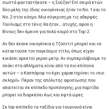
σωστά φανταστήκατε – η Σούζαν! Επί σειρά ετών
δύο μέλη της ίδιας οικογένειας ήταν το Νο. 1 και το
Νο. 2 στον κόσμο. Μια σύγκριση με τις αδερφές
Γουίλιαμς στο τένις θα ήταν… ατυχής, αφού η
Βίνους δεν έμεινε για πολύ καιρό στο Top-2.
Αν δεν έκανε οικογένεια η Τζούντιτ μπορεί και να
κατακτούσε τον παγκόσμιο τίτλο, όπως είχαν
εικάσει αρκετοί γκραν-μετρ. Αν συμπεριλάβουμε το
σκάκι στα αθλήματα, είναι από τα πιο επίπονα
αυτών – ο Κασπάροφ το έχει χαρακτηρίσει το «πιο
σκληρό». Πέραν της απόλυτης αφοσίωσης που
απαιτείται σε επίπεδο προπόνησης, μια παρτίδα
μπορεί να διαρκέσει έως και εφτά ώρες.
Σε top-επίπεδο τα ταξίδια για τουρνουά είναι