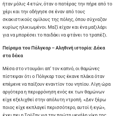
ήταν μόλις 4 ετών, όταν ο πατέρας την πήρε από το
χέρι και την οδήγησε σε έναν από τους
σκακιστικούς ομίλους της πόλης, όπου σύχναζαν
κυρίως ηλικιωμένοι. Μαζί είχαν και ένα μαξιλάρι
για να μπορέσει το παιδάκι να φτάνει το τραπέζι.
Πείραμα του Πόλγκαρ – Αληθινή ιστορία: Δέκα
στα δέκα
Μέσα στο ντουμάνι απ’ τον καπνό, οι θαμώνες
πίστεψαν ότι ο Πόλγκαρ τους έκανε πλάκα όταν
επέμενε να παίξουν εναντίον του νηπίου. Λίγη ώρα
αργότερα η περιφρόνηση ενός εκ των θαμώνων
είχε εξελιχθεί στην απόλυτη ντροπή. «Δεν ξέρω
ποιος είχε εκπλαγεί περισσότερο, αυτοί ή εγώ»,
έχει πει η Σούζαν για την πρώτη μεγάλη νίκη της.