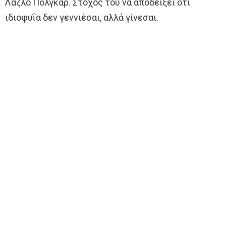
Λάζλο Πόλγκαρ. Στόχος του να αποδείξει ότι
ιδιοφυΐα δεν γεννιέσαι, αλλά γίνεσαι.