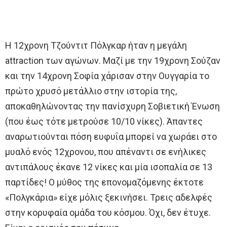
Η 12χρονη Τζούντιτ Πόλγκαρ ήταν η μεγάλη
attraction των αγώνων. Μαζί με την 19χρονη Σούζαν
και την 14χρονη Σοφία χάρισαν στην Ουγγαρία το
πρώτο χρυσό μετάλλιο στην ιστορία της,
αποκαθηλώνοντας την πανίσχυρη Σοβιετική Ένωση
(που έως τότε μετρούσε 10/10 νίκες). Άπαντες
αναρωτιούνται πόση ευφυΐα μπορεί να χωράει στο
μυαλό ενός 12χρονου, που απέναντι σε ενήλικες
αντιπάλους έκανε 12 νίκες και μία ισοπαλία σε 13
παρτίδες! Ο μύθος της επονομαζόμενης έκτοτε
«Πολγκάρια» είχε μόλις ξεκινήσει. Τρεις αδελφές
στην κορυφαία ομάδα του κόσμου. Όχι, δεν έτυχε.