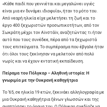
«Κάθε παιδί που γεννιέται και μεγαλώνει υγιές
είναι μια εν δυνάμει ιδιοφυΐα», ήταν το μότο του.
Από νεαρή ηλικία είχε μελετήσει τη ζωή και το
έργο 400 ξεχωριστών προσωπικοτήτων, από τον
Σωκράτη μέχρι τον Αϊνστάϊν, αναζητώντας τι ήταν
αυτό που τους συνέδεε, πέρα από τα ξεχωριστά
τους επιτεύγματα. Το συμπέρασμα που έβγαλε ήταν
ότι όλοι τους ξεκίνησαν να μελετούν από πολύ
νωρίς και να έχουν εντατική εκπαίδευση.
Πείραμα του Πόλγκαρ – Αληθινή ιστορία: Η
γνωριμία με την Ουκρανή καθηγήτρια
Το ’65, σε ηλικία 19 ετών, ξεκινάει αλληλογραφία με
μια Ουκρανή καθηγήτρια ξένων γλωσσών και της
αναπτύσσει το όραμα του. Ο Πόλγκαρ σχεδίαζε να