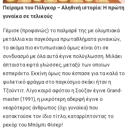
Πείραμα του Πόλγκαρ – Αληθινή ιστορία: Η πρώτη
γυναίκα σε τελικούς
Γέμισε (προφανώς) το παλμαρέ της με ολυμπιακά
μετάλλια και παγκόσμια πρωταθλήματα γυναικών,
το ακόμα πιο εντυπωσιακό όμως είναι ότι σε
συνδυασμό με όλα αυτά έγινε πολύγλωσση. Μιλάει
άπταιστα εφτά γλώσσες, μεταξύ των οποίων
εσπεράντο. Εκείνη όμως που έσπασε για τα καλά το
φυλετικό φράγμα στο παγκόσμιο σκάκι ήταν η
Τζούντιτ. Λίγο καιρό αφότου η Σούζαν έγινε Grand-
master (1991), η μικρότερη αδερφή έγινε ο
νεαρότερος άνθρωπος (όχι γυναίκα) που
κατακτούσε τον ίδιο τίτλο, καταρρίπτοντας το
ρεκόρ του Μπόμπι Φίσερ!