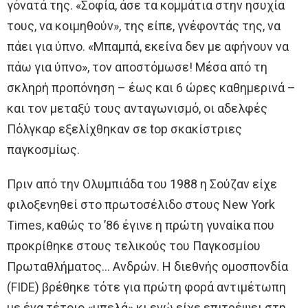
γόνατά της. «Σοφία, άσε τα κομμάτια στην ησυχία
τους, να κοιμηθούν», της είπε, γνέφοντάς της, να
πάει για ύπνο. «Μπαμπά, εκείνα δεν με αφήνουν να
πάω για ύπνο», τον αποστόμωσε! Μέσα από τη
σκληρή προπόνηση – έως και 6 ώρες καθημερινά –
και τον μεταξύ τους ανταγωνισμό, οι αδελφές
Πόλγκαρ εξελίχθηκαν σε top σκακίστριες
παγκοσμίως.
Πριν από την Ολυμπιάδα του 1988 η Σούζαν είχε
φιλοξενηθεί στο πρωτοσέλιδο στους New York
Times, καθώς το ’86 έγινε η πρώτη γυναίκα που
προκρίθηκε στους τελικούς του Παγκοσμίου
Πρωταθλήματος… Ανδρών. Η διεθνής ομοσπονδία
(FIDE) βρέθηκε τότε για πρώτη φορά αντιμέτωπη
με ένα τέτοιο «μπελά» κι ενώ είχε επιτρέψει στη