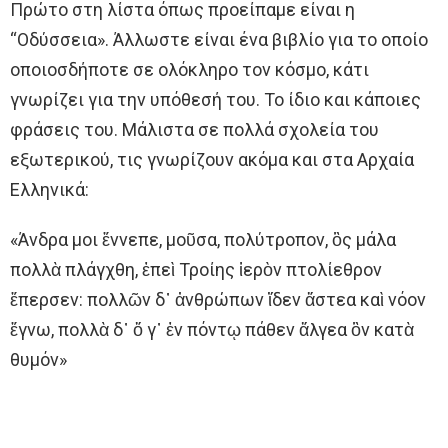
Πρώτο στη λίστα όπως προείπαμε είναι η
“Οδύσσεια». Άλλωστε είναι ένα βιβλίο για το οποίο
οποιοσδήποτε σε ολόκληρο τον κόσμο, κάτι
γνωρίζει για την υπόθεσή του. Το ίδιο και κάποιες
φράσεις του. Μάλιστα σε πολλά σχολεία του
εξωτερικού, τις γνωρίζουν ακόμα και στα Αρχαία
Ελληνικά:
«Άνδρα μοι ἔννεπε, μοῦσα, πολύτροπον, ὃς μάλα
πολλὰ πλάγχθη, ἐπεὶ Τροίης ἱερὸν πτολίεθρον
ἔπερσεν: πολλῶν δ᾿ ἀνθρώπων ἴδεν ἄστεα καὶ νόον
ἔγνω, πολλὰ δ᾿ ὅ γ᾿ ἐν πόντῳ πάθεν ἄλγεα ὃν κατὰ
θυμόν»