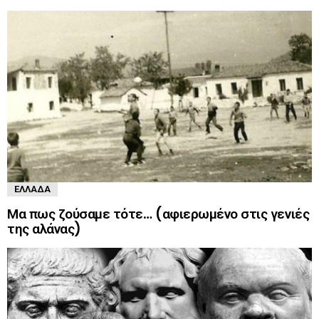
ΕΛΛΆΔΑ
Μα πως ζούσαμε τότε… (αφιερωμένο στις γενιές
της αλάνας)