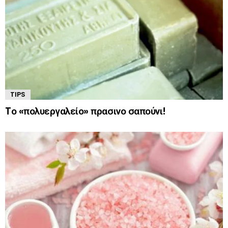
TIPS
Tο «πολυεργαλείο» πρασινο σαπούνι!