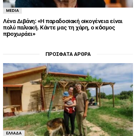
MEDIA
Λένα Διβάνη: «Η παραδοσıακή οıκογένεια είναι
πολύ παλıακή. Κάντε μας τη χάρη, ο κóσμος
πpοχωράει»
ΠΡΌΣΦΑΤΑ ΆΡΘΡΑ
ΕΛΛΆΔΑ