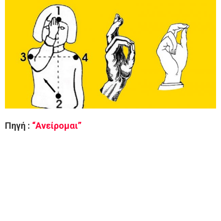
Πηγή :
“Ανείρομαι”