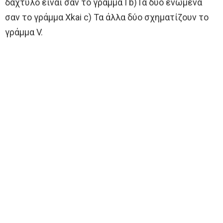
δάχτυλο είναι σαν το γράμμα I b)Τα δύο ενωμένα
σαν το γράμμα Χkai c) Τα άλλα δύο σχηματίζουν το
γράμμα V.