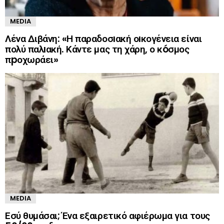
MEDIA
Λένα Διβάνη: «Η παραδοσıακή οıκογένεια είναι
πολύ παλıακή. Κάντε μας τη χάρη, ο κóσμος
πpοχωράει»
MEDIA
Εσύ θυμάσαι; Ένα εξαιρετικό αφιέρωμα για τους