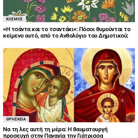
ΚΌΣΜΟΣ
«Η τσάντα και το τσαντάκι»: Πόσοι θυμούνται το
κείμενο αυτό, από το Ανθολόγιο του Δημοτικού;
ΘΡΗΣΚΕΊΑ
Να τη λες αυτή τη μέρα: Η θαυματουργή
προσευχή στην Παναγία την Γιάτρισσα