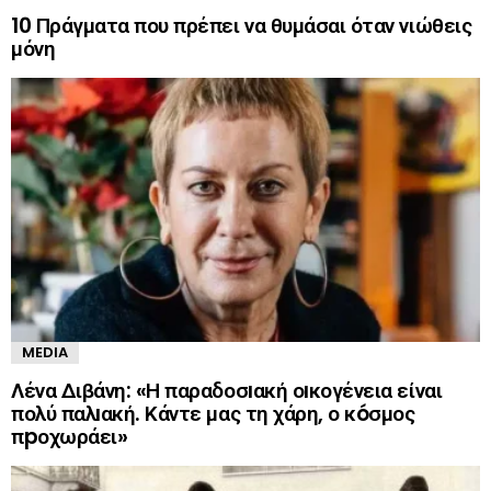
10 Πράγματα που πρέπει να θυμάσαι όταν νιώθεις
μόνη
MEDIA
Λένα Διβάνη: «Η παραδοσıακή οıκογένεια είναι
πολύ παλıακή. Κάντε μας τη χάρη, ο κóσμος
πpοχωράει»