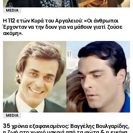
MEDIA
Η 112 ετών Κυρά του Αργαλειού: «Οι άνθρωποι
Έρχονταν να την δουν για να μάθουν γιατί ζούσε
ακόμη».
MEDIA
35 χρόνια εξαφανισμένος: Βαγγέλης Βουλγαρίδης,
η ζωή στο χωριό μακριά από τα φώτα & η εικόνα