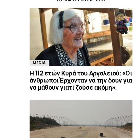
MEDIA
Η 112 ετών Κυρά του Αργαλειού: «Οι
άνθρωποι Έρχονταν να την δουν για
να μάθουν γιατί ζούσε ακόμη».