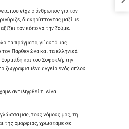
στου
του 
εια που είχε ο άνθρωπος για τον
τη Μ
τριγύριζε, διακηρύττοντας μαζί με
αξίζει τον κόπο να την ζούμε.
λα τα πράγματα, γιʼ αυτό μας
ό τον Παρθενώνα και τα ελληνικά
 Ευριπίδη και του Σοφοκλή, την
 τα ζωγραφισμένα αγγεία ενός απλού
χαμε αντιληφθεί τι είναι
 γλώσσα μας, τους νόμους μας, τη
και της ομορφιάς, χρωστάμε σε