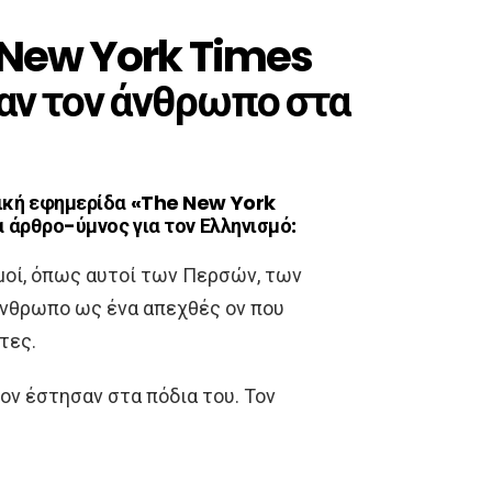
ν New York Times
σαν τον άνθρωπο στα
ική εφημερίδα «The New York
 άρθρο-ύμνος για τον Ελληνισμό:
σμοί, όπως αυτοί των Περσών, των
άνθρωπο ως ένα απεχθές ον που
τες.
ον έστησαν στα πόδια του. Τον