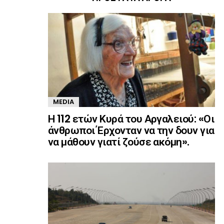
MEDIA
Η 112 ετών Κυρά του Αργαλειού: «Οι
άνθρωποι Έρχονταν να την δουν για
να μάθουν γιατί ζούσε ακόμη».