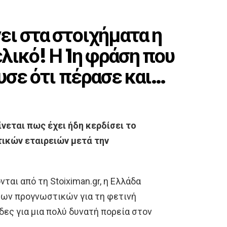
ει στα στοιχήματα η
ελικό! Η 1η φράση που
υσε ότι πέρασε και…
ίνεται πως έχει ήδη κερδίσει το
τικών εταιρειών μετά την
αι από τη Stoiximan.gr, η Ελλάδα
 των προγνωστικών για τη φετινή
δες για μια πολύ δυνατή πορεία στον