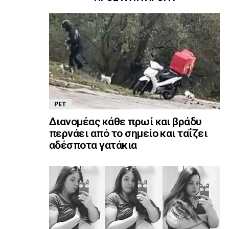
PET
Διανομέας κάθε πρωί και βράδυ
περνάει από το σημείο και ταΐζει
αδέσποτα γατάκια