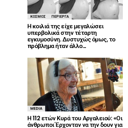
ΚΌΣΜΟΣ
ΠΕΡΊΕΡΓΑ
Η κοιλιά της είχε μεγαλώσει
υπερβολικά στην τέταρτη
εγκυμοσύνη. Δυστυχώς όμως, το
πρόβλημα ήταν άλλο…
MEDIA
Η 112 ετών Κυρά του Αργαλειού: «Οι
άνθρωποι Έρχονταν να την δουν για