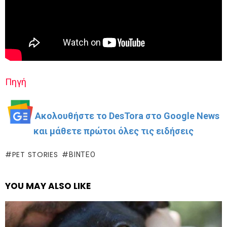
Πηγή
Ακολουθήστε το DesTora στο Google News
και μάθετε πρώτοι όλες τις ειδήσεις
PET STORIES
ΒΊΝΤΕΟ
YOU MAY ALSO LIKE