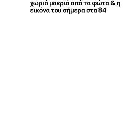
χωριό μακριά από τα φώτα & η
εικόνα του σήμερα στα 84