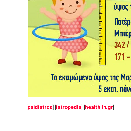
[
paidiatros
] [
iatropedia
] [
health.in.gr
]