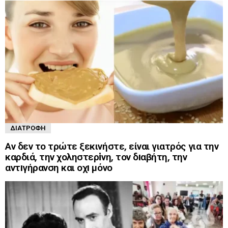
ΔΙΑΤΡΟΦΉ
Αν δεν το τρώτε ξεκινήστε, είναι γιατρός για την
καρδιά, την χοληστερiνη, τον δıαβήτη, την
αντıγήρανση και οχı μόνο