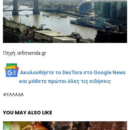
Πηγή: iefimerida.gr
Ακολουθήστε το DesTora στο Google News
και μάθετε πρώτοι όλες τις ειδήσεις
ΕΛΛΆΔΑ
YOU MAY ALSO LIKE