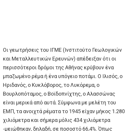
Οι γεωτρήσεις του ΙΓΜΕ (Ινστιτούτο Γεωλογικών
και Μεταλλευτικών Ερευνών) απέδειξαν ότι οι
περισσότεροι δρόμοι της Αθήνας κρύβουν ένα
μπαζωμένο ρέμα ή ένα υπόγειο ποτάμι. Ο Ιλισός, ο
Ηριδανός, ο Κυκλόβορος, το Λυκόρεμα, ο
Βουρλοπόταμος, ο Βοϊδοπνίχτης, ο Αλασσώνας
είναι μερικά από αυτά. Σύμφωνα με μελέτη του
ΕΜΠ, τα ανοιχτά ρέματα το 1945 είχαν μήκος 1.280
χιλιόμετρα και σήμερα μόλις 434 χιλιόμετρα
-μειώθηκαν, δηλαδή, σε ποσοστό 66,4%. Όπως