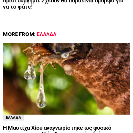
αριστούργημα. Σχεδόν θα παραείναι όμορφο για
να το φάτε!
MORE FROM:
ΕΛΛΆΔΑ
ΕΛΛΆΔΑ
Η Μαστίχα Χίου αναγνωρίστηκε ως φυσικό