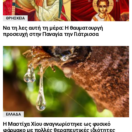
ΘΡΗΣΚΕΊΑ
Να τη λες αυτή τη μέρα: Η θαυματουργή
προσευχή στην Παναγία την Γιάτρισσα
ΕΛΛΆΔΑ
Η Μαστίχα Χίου αναγνωρίστηκε ως φυσικό
φάρμακο με πολλές θεραπευτικές ιδιότητες