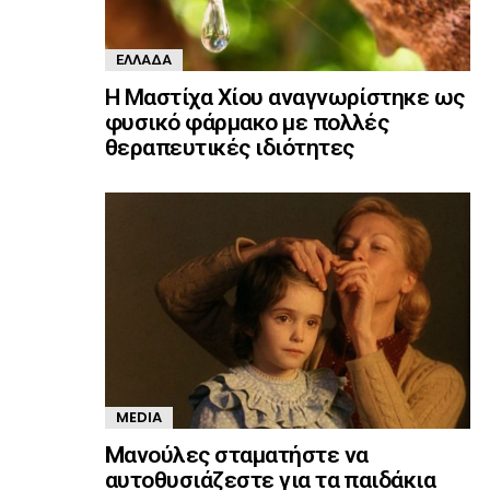
ΕΛΛΆΔΑ
Η Μαστίχα Χίου αναγνωρίστηκε ως
φυσικό φάρμακο με πολλές
θεραπευτικές ιδιότητες
MEDIA
Mανούλες σταματήστε να
αυτοθυσιάζεστε για τα παιδάκια