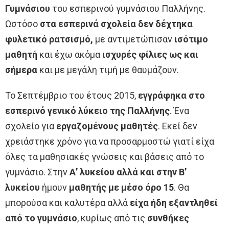
Γυμνάσιου
του εσπερινού γυμνάσιου Παλλήνης.
Ωστόσο
στα εσπερινά σχολεία δεν δέχτηκα
φυλετικό ρατσισμό,
με αντιμετώπισαν
ισότιμο
μαθητή
και έχω ακόμα
ισχυρές φίλιες ως και
σήμερα
και με μεγάλη τιμή με θαυμάζουν.
Το Σεπτέμβριο του έτους 2015,
εγγράφηκα στο
εσπερινό γενικό λύκειο της Παλλήνης
. Ένα
σχολείο για
εργαζομένους μαθητές
. Εκεί δεν
χρειάστηκε χρόνο για να προσαρμοστώ γιατί είχα
όλες τα μαθησιακές γνώσεις και βάσεις από το
γυμνάσιο. Στην
Α’ λυκείου αλλά και στην Β’
λυκείου
ήμουν
μαθητής με μέσο όρο 15
. Θα
μπορούσα και καλυτέρα αλλά
είχα ήδη εξαντληθεί
από το γυμνάσιο
, κυρίως από τις
συνθήκες