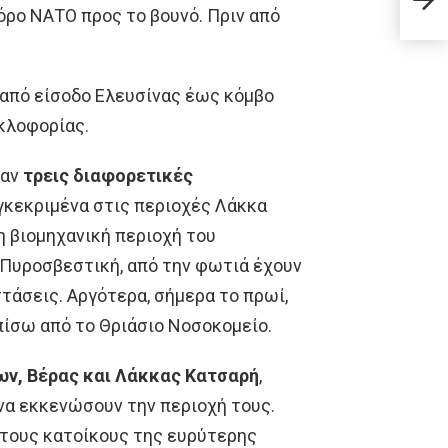
– Επ
όρο ΝΑΤΟ προς το βουνό. Πριν από
ς από είσοδο Ελευσίνας έως κόμβο
υκλοφορίας.
καν
τρεις διαφορετικές
γκεκριμένα στις περιοχές Λάκκα
η βιομηχανική περιοχή του
Πυροσβεστική, από την φωτιά έχουν
τάσεις. Αργότερα, σήμερα το πρωί,
πίσω από το Θριάσιο Νοσοκομείο.
ων, Βέρας και Λάκκας Κατσαρή
,
να εκκενώσουν την περιοχή τους.
τους κατοίκους της ευρύτερης