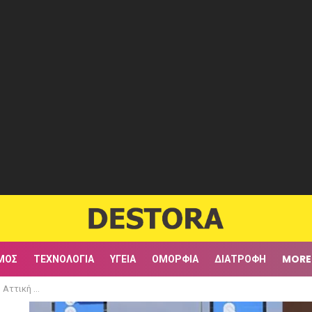
ΜΟΣ
ΤΕΧΝΟΛΟΓΊΑ
ΥΓΕΊΑ
ΟΜΟΡΦΙΆ
ΔΙΑΤΡΟΦΉ
MORE
α δυο ρεύματα