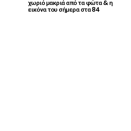
χωριό μακριά από τα φώτα & η
εικόνα του σήμερα στα 84