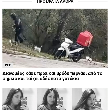
ΠΡΌΣΦΑΤΑ ΆΡΘΡΑ
PET
Διανομέας κάθε πρωί και βράδυ περνάει από το
σημείο και ταΐζει αδέσποτα γατάκια