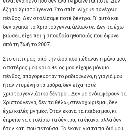
είναι ένα κενό που δεν αναπληρώνεται ποτέ. Δεν
έζησα Χριστούγεννα. Στο σπίτι είχαμε συνέχεια
πένθος. Δεν στολίσαμε ποτέ δέντρο. Γι’ αυτό και
δεν αγαπώ τα Χριστούγεννα, άλλωστε. Δεν τα έχω
βιώσει, είχε πει η σπουδαία ηθοποιός που έφυγε
από τη ζωή το 2007.
Στο σπίτι μας, από την ώρα που πέθαναν η μάνα μου,
ο πατέρας μου και ο θείος μου είχαμε μόνιμο
πένθος, απαγορευόταν το ραδιόφωνο, η γιαγιά μου
ήταν ντυμένη στα μαύρα, δεν είχα ποτέ
χριστουγεννιάτικο δέντρο… Δεν με ενδιαφέρουν τα
Χριστούγεννα, δεν τα θέλω, στεναχωριέμαι, δεν
έχω καλές μνήμες. Όταν έκανα τα παιδιά μου, κι
έπρεπε να στολίσω τα δέντρα, τα έκανα, αλλά δεν
ήταν κάτι που πετούσα. Το έκανα για τα παιδιά μου