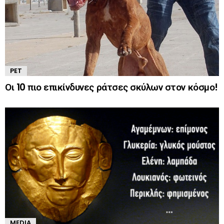
PET
Οι 10 πιο επικίνδυνες ράτσες σκύλων στον κόσμο!
MEDIA