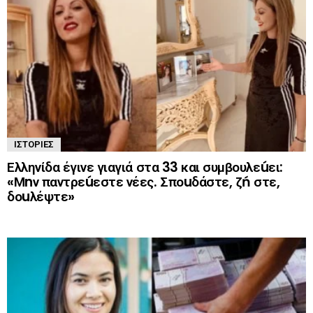
ΙΣΤΟΡΊΕΣ
Ελληνίδα έγινε γιαγιά στα 33 και συμβουλεúει:
«Μnν παντρεúεστε νέες. Σποuδάστε, ζń στε,
δοuλέψτε»