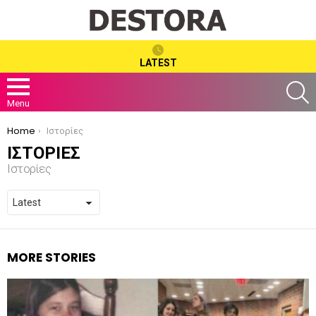
LATEST
S
Menu
You are here:
Home
Ιστορίες
ΙΣΤΟΡΊΕΣ
Ιστορίες
MORE STORIES