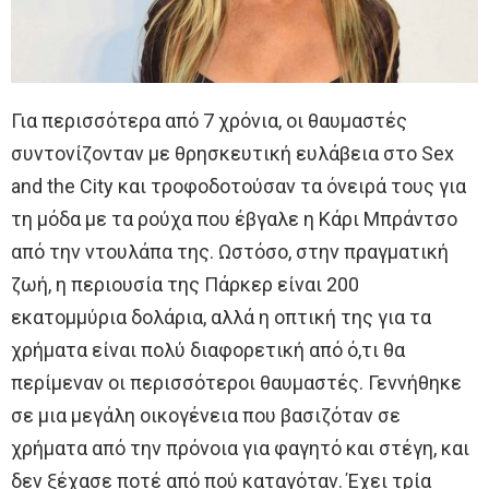
Για περισσότερα από 7 χρόνια, οι θαυμαστές
συντονίζονταν με θρησκευτική ευλάβεια στο Sex
and the City και τροφοδοτούσαν τα όνειρά τους για
τη μόδα με τα ρούχα που έβγαλε η Κάρι Μπράντσο
από την ντουλάπα της. Ωστόσο, στην πραγματική
ζωή, η περιουσία της Πάρκερ είναι 200
εκατομμύρια δολάρια, αλλά η οπτική της για τα
χρήματα είναι πολύ διαφορετική από ό,τι θα
περίμεναν οι περισσότεροι θαυμαστές. Γεννήθηκε
σε μια μεγάλη οικογένεια που βασιζόταν σε
χρήματα από την πρόνοια για φαγητό και στέγη, και
δεν ξέχασε ποτέ από πού καταγόταν. Έχει τρία