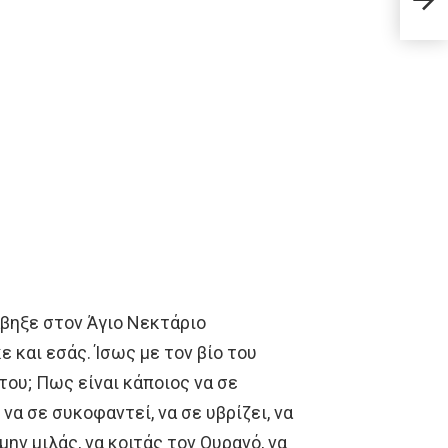
Αμέσ
άβηξε στον Άγιο Νεκτάριο
ε και εσάς. Ίσως με τον βίο του
του; Πως είναι κάποιος να σε
 να σε συκοφαντεί, να σε υβρίζει, να
μην μιλάς, να κοιτάς τον Ουρανό, να