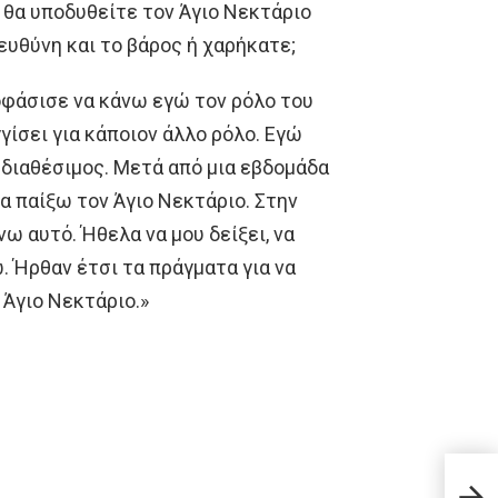
ς θα υποδυθείτε τον Άγιο Νεκτάριο
ευθύνη και το βάρος ή χαρήκατε;
ποφάσισε να κάνω εγώ τον ρόλο του
γίσει για κάποιον άλλο ρόλο. Εγώ
 διαθέσιμος. Μετά από μια εβδομάδα
α παίξω τον Άγιο Νεκτάριο. Στην
νω αυτό. Ήθελα να μου δείξει, να
 Ήρθαν έτσι τα πράγματα για να
 Άγιο Νεκτάριο.»
Το ν
μπαμ