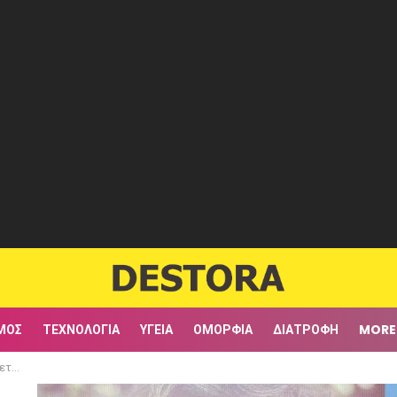
ΜΟΣ
ΤΕΧΝΟΛΟΓΊΑ
ΥΓΕΊΑ
ΟΜΟΡΦΙΆ
ΔΙΑΤΡΟΦΉ
MORE
 σоυ»