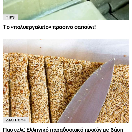
TIPS
Tο «πολυεργαλείο» πρασινο σαπούνι!
ΔΙΑΤΡΟΦΉ
Παστέλι: Ελληνικό παραδοσιακό προϊόν με βάση