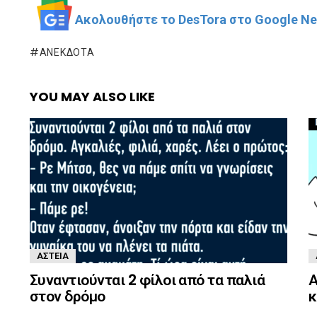
Ακολουθήστε το DesTora στο Google New
ΑΝΈΚΔΟΤΑ
YOU MAY ALSO LIKE
ΑΣΤΕΊΑ
Συναντιούνται 2 φίλοι από τα παλιά
Α
στον δρόμο ‌‌
κ