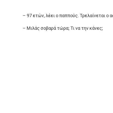
– 97 ετών, λέει ο παππούς. Τρελαίνεται ο 
– Μιλάς σοβαρά τώρα; Τι να την κάνες;