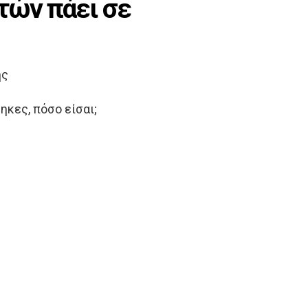
τών πάει σε
ής
ηκες, πόσο είσαι;