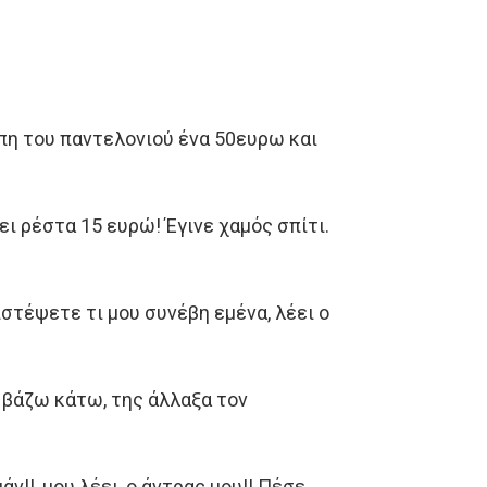
πη του παντελονιού ένα 50ευρω και
ει ρέστα 15 ευρώ! Έγινε χαμός σπίτι.
πιστέψετε τι μου συνέβη εμένα, λέει ο
η βάζω κάτω, της άλλαξα τον
ν!!, μου λέει, ο άντρας μου!! Πέσε