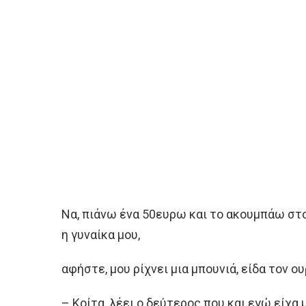
Να, πιάνω ένα 50ευρω και το ακουμπάω στο
η γυναίκα μου,
αφήστε, μου ρίχνει μια μπουνιά, είδα τον ο
– Κοίτα, λέει ο δεύτερος που και εγώ είχα 