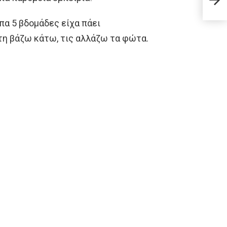
(Φω
πα 5 βδομάδες είχα πάει
 τη βάζω κάτω, τις αλλάζω τα φώτα.