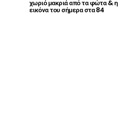
χωριό μακριά από τα φώτα & η
εικόνα του σήμερα στα 84