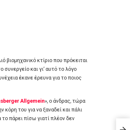
ιό βιομηχανικό κτίριο που πρόκειται
 συνεργείο και γι’ αυτό το λόγο
υνέχεια έκανε έρευνα για το ποιος
sberger Allgemein
», ο άνδρας, τώρα
ν κόρη του για να ξαναδεί και πάλι
 το πάρει πίσω γιατί πλέον δεν
Τα Π