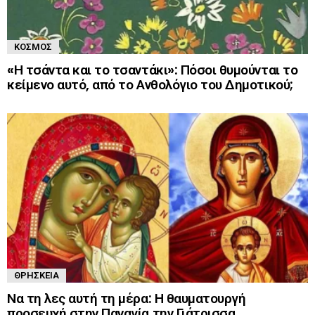
ΚΌΣΜΟΣ
«Η τσάντα και το τσαντάκι»: Πόσοι θυμούνται το
κείμενο αυτό, από το Ανθολόγιο του Δημοτικού;
ΘΡΗΣΚΕΊΑ
Να τη λες αυτή τη μέρα: Η θαυματουργή
προσευχή στην Παναγία την Γιάτρισσα