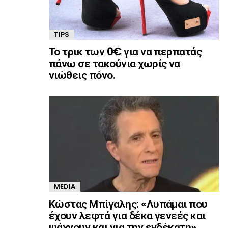
TIPS
Το τρικ των 0€ για να περπατάς
πάνω σε τακούνια χωρίς να
νιώθεις πόνο.
MEDIA
Κώστας Μπίγαλης: «Λυπάμαι που
έχουν λεφτά για δέκα γενεές και
ψάχνουν και για την ενδέκατη»