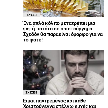
ΓΕΎΣΕΙΣ
Ένα απλό κόλπο μετατρέπει μια
ψητή πατάτα σε αριστούργημα.
Σχεδόν θα παραείναι όμορφο για να
το φάτε!
ΣΧΈΣΕΙΣ
Είμαι παντρεμένος και κάθε
Χριστούγεννα στέλνω ευχές και