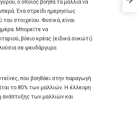
κυττ
ύρου, ο οποίος βοηθά τα μαλλιά να
αμπερά. Ένα στρείδι ημερησίως
 του στοιχείου. Φυσικά, είναι
ημέρα. Μπορείτε να
ταριού, βόειο κρέας (ειδικά συκώτι)
πλούσια σε ψευδάργυρο.
ωτεΐνες, που βοηθάει στην παραγωγή
ίται το 80% των μαλλιών. Η έλλειψη
ή ανάπτυξης των μαλλιών και