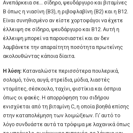
Ανεπάρκεια σε… σίδηρο, ψευδάργυρο και βιταμίνες
Β όπως η νιασίνη (Β3), η ριβοφλαβίνη (Β2) και η Β12.
Είναι συνηθισμένο αν είστε χορτοφάγοι να έχετε
έλλειψη σε σίδηρο, ψευδάργυρο και Β12. Αυτή η
έλλειψη μπορεί να παρουσιαστεί και αν δεν
λαμβάνετε την απαραίτητη ποσότητα πρωτεΐνης
ακολουθώντας κάποια δίαιτα.
Η λύση:
Καταναλώστε περισσότερα πουλερικά,
σολομό, τόνο, αυγά, στρείδια, μύδια, λιαστές
ντομάτες, σέσκουλο, ταχίνι, φιστίκια και όσπρια
όπως οι φακές. Η απορρόφηση του σιδήρου
ενισχύεται από τη βιταμίνη C, η οποία βοηθά επίσης
στην καταπολέμηση των λοιμώξεων. Γι’ αυτό το
λόγο συνδυάστε αυτά τα τρόφιμα με λαχανικά όπως