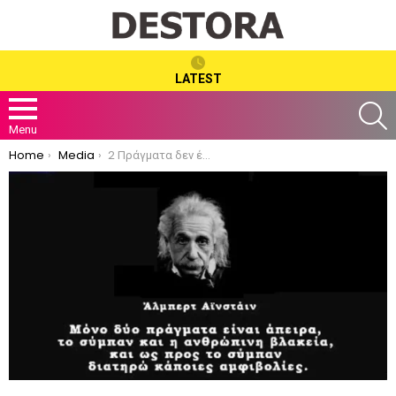
LATEST
S
Menu
You are here:
Home
Media
2 Πράγματα δεν έχουν όρια: Τo σύμπαν και η ανθρώπινη βλακεία!