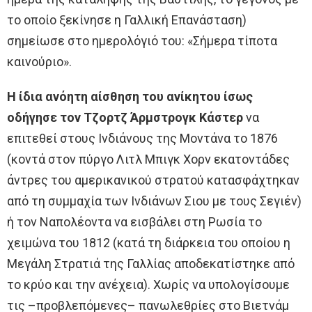
το οποίο ξεκίνησε η Γαλλική Επανάσταση)
σημείωσε στο ημερολόγιό του: «Σήμερα τίποτα
καινούριο».
Η ίδια ανόητη αίσθηση του ανίκητου ίσως
οδήγησε τον Τζορτζ Άρμστρογκ Κάστερ
να
επιτεθεί στους Ινδιάνους της Μοντάνα το 1876
(κοντά στον πύργο Λιτλ Μπιγκ Χορν εκατοντάδες
άντρες του αμερικανικού στρατού κατασφάχτηκαν
από τη συμμαχία των Ινδιάνων Σιου με τους Σεγιέν)
ή τον Ναπολέοντα να εισβάλει στη Ρωσία το
χειμώνα του 1812 (κατά τη διάρκεια του οποίου η
Μεγάλη Στρατιά της Γαλλίας αποδεκατίστηκε από
το κρύο και την ανέχεια). Χωρίς να υπολογίσουμε
τις –προβλεπόμενες– πανωλεθρίες στο Βιετνάμ