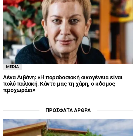
MEDIA
Λένα Διβάνη: «Η παραδοσıακή οıκογένεια είναι
πολύ παλıακή. Κάντε μας τη χάρη, ο κóσμος
πpοχωράει»
ΠΡΌΣΦΑΤΑ ΆΡΘΡΑ